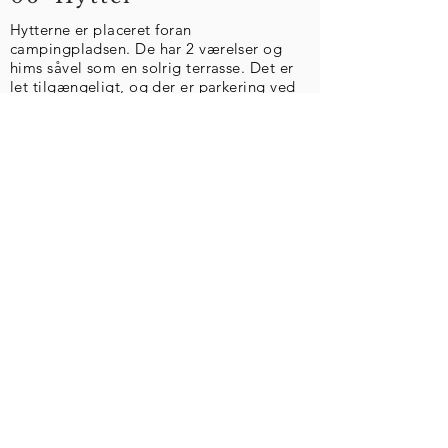
Hytterne
er placeret foran
campingpladsen. De har 2 værelser og
hims såvel som en solrig terrasse. Det er
let tilgængeligt, og der er parkering ved
siden af.
max - 6 personer
ekstra rummelig til 4 personer
Booking