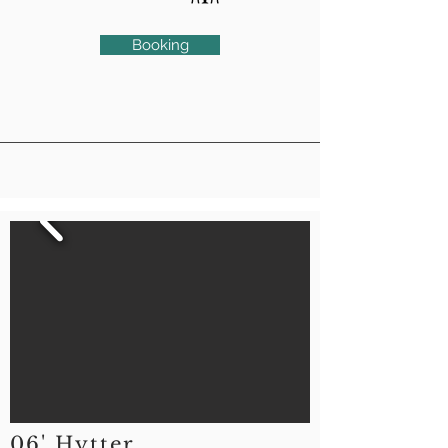
Booking
06' Hytter