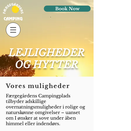
Book Now
LEJLIGHEDER
OG HYTTER
Vores muligheder
Færgegårdens Campingplads
tilbyder adskillige
overnatningsmuligheder i rolige og
naturskønne omgivelser – uanset
om I ønsker at sove under åben
himmel eller indendørs.