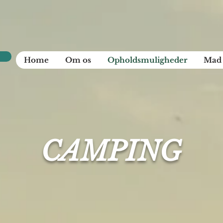
Home
Om os
Opholdsmuligheder
Mad 
CAMPING