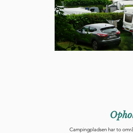
Ophol
Campingpladsen har to område