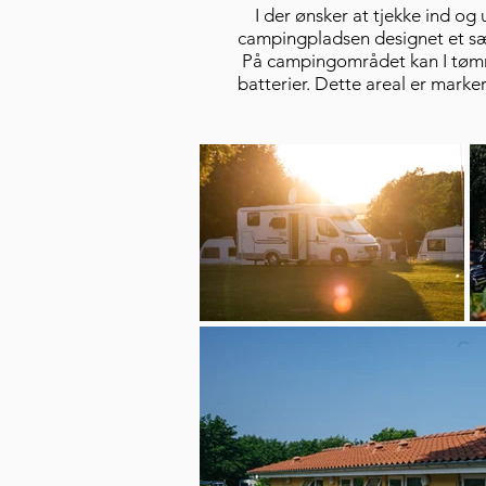
I der ønsker at tjekke ind og 
campingpladsen designet et sær
På campingområdet kan I tømm
batterier. Dette areal er mark