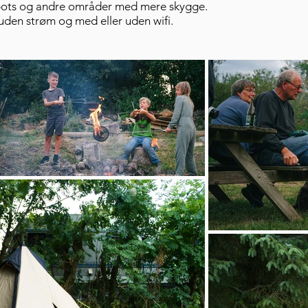
 spots og andre områder med mere skygge.
uden strøm og med eller uden wifi.