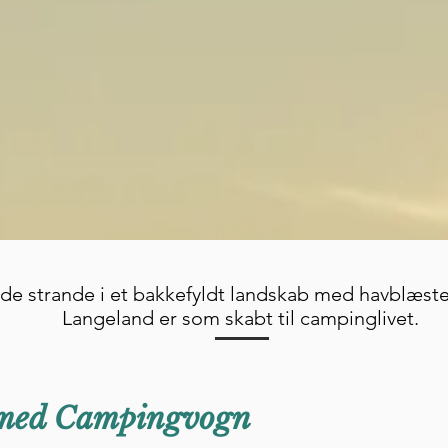
åede strande i et bakkefyldt landskab med havblæst
Langeland er som skabt til campinglivet.
med Campingvogn