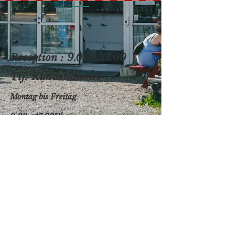
Reception :
9.00 - 11.00
Tlf.
Kundendienst
Montag bis Freitag
9.00 - 17.00Uhr
Samstag und Sonntag
10.00 - 17.00
Uhr
Nehmen Sie Kontakt mit uns
auf
(+45)
62 50 11 36
e-mail.info@spodsbjerg.dk